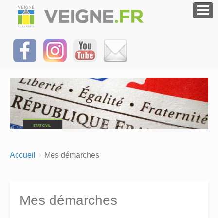
Breadcrumbs
You
Accueil
Mes démarches
are
here:
Mes démarches